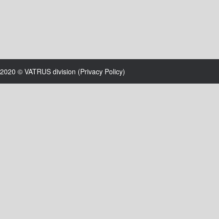
2020 © VATRUS division (
Privacy Policy
)