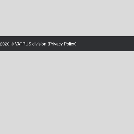
2020 © VATRUS division (
Privacy Policy
)