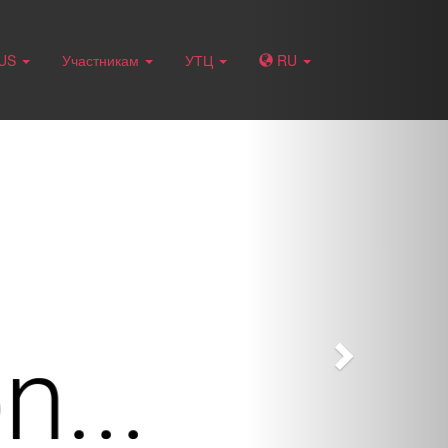
Next
RUS
Участникам
УТЦ
RU