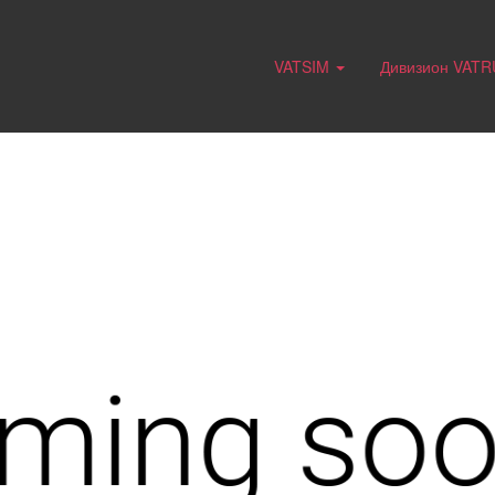
VATSIM
Дивизион VAT