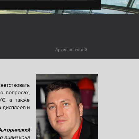
Архив новостей
ветствовать
о вопросах,
УС, а также
х дисплеев и
Выгорницкий
о дивизиона