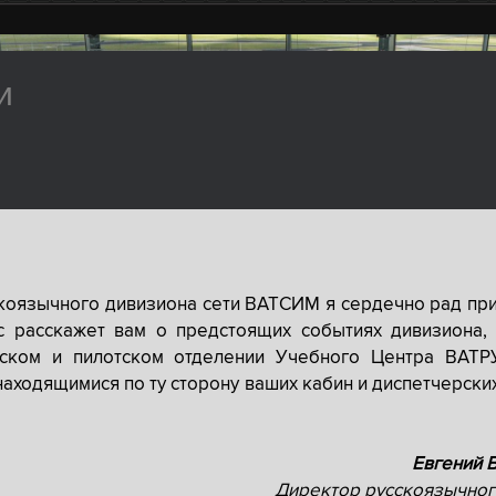
и
скоязычного дивизиона сети ВАТСИМ я сердечно рад при
с расскажет вам о предстоящих событиях дивизиона, 
рском и пилотском отделении Учебного Центра ВАТР
находящимися по ту сторону ваших кабин и диспетчерски
Евгений 
Директор русскоязычног