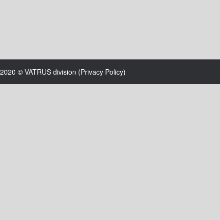
2020 © VATRUS division (
Privacy Policy
)