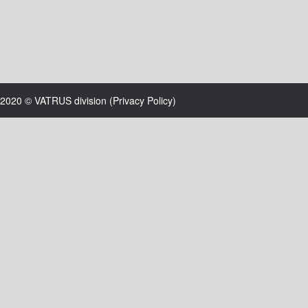
2020 © VATRUS division (
Privacy Policy
)