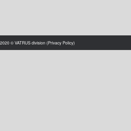
2020 © VATRUS division (
Privacy Policy
)