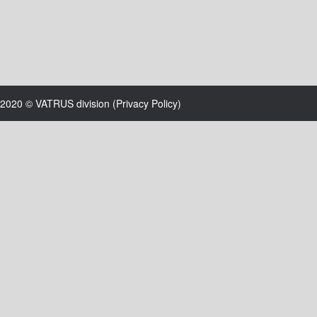
2020 © VATRUS division (
Privacy Policy
)