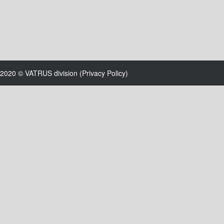
2020 © VATRUS division (
Privacy Policy
)