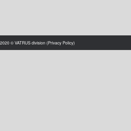
2020 © VATRUS division (
Privacy Policy
)