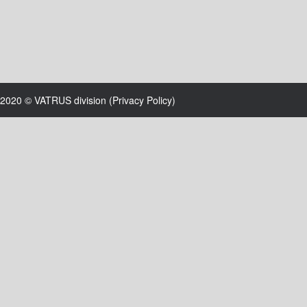
2020 © VATRUS division (
Privacy Policy
)