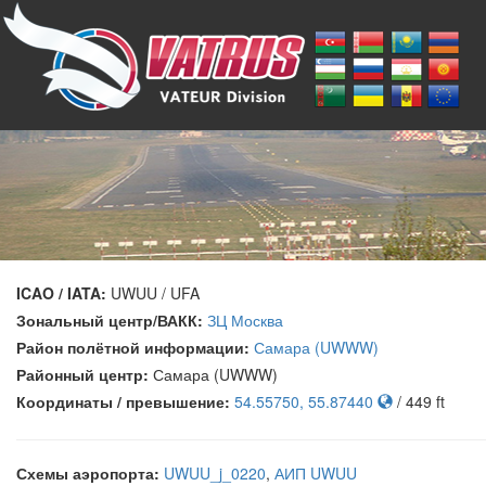
ICAO / IATA:
UWUU / UFA
Зональный центр/ВАКК:
ЗЦ Москва
Район полётной информации:
Самара (UWWW)
Районный центр:
Самара (UWWW)
Координаты / превышение:
54.55750, 55.87440
/ 449 ft
Схемы аэропорта:
UWUU_j_0220
,
АИП UWUU