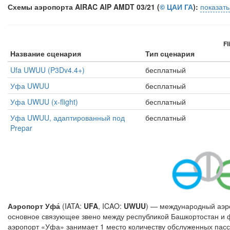
Схемы аэропорта AIRAC AIP AMDT 03/21 (
© ЦАИ ГА
):
показат
Fl
Название сценария
Тип сценария
Ufa UWUU (P3Dv4.4+)
бесплатный
Уфа UWUU
бесплатный
Уфа UWUU (x-flight)
бесплатный
Уфа UWUU, адаптированный под
бесплатный
Prepar
Аэропорт Уфа́
(IATA:
UFA
, ICAO:
UWUU
) — международный аэро
основное связующее звено между республикой Башкортостан и
аэропорт «Уфа» занимает 1 место количеству обслуженных пас