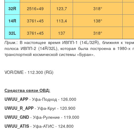
32R
2516×49
123,7
318°
14R
3761×45
113,4
138°
32L
3761×45
137
318°
Прим.
: В настоящее время ИВПП-1 (14L/32R), ближняя к терм
полоса ИВПП-2 (14R/32L), которая была построена в 1980-х 
транспортной космической системы «Буран».
VOR/DME - 112.300 (RG)
Средства связи ОВД:
UWUU_APP
- Уфа-Подход - 126.000
UWUU_R_APP
- Уфа-Круг - 120.900
UWUU_GND
- Уфа-Руление - 119.000
UWUU_ATIS
- Уфа-АТИС - 124.800