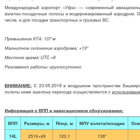
Международный аэропорт «Уфа» — современный авиационный
взлетно-посадочные полосы и модернизированный аэродром. Он
числе, и для посадки транспортных и грузовых ВС.
Превышение КТА: 137 м
Магнитное склонение аэродрома: +13°
Местное время: UTC +6
Регламент работы: круглосуточно
ВНИМАНИЕ:
С 23.05.2019 в воздушном пространстве Башкирс
полеты ниже эшелона перехода осуществляются с
использован
Информация о ВПП и навигационном оборудовании:
ВПП
Размеры, м
Hпор, м
МПУ взлета/посадки
Осв
14L
2516×49
120,1
138°