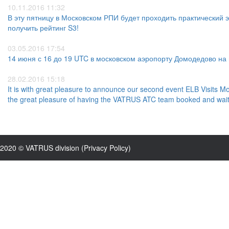
10.11.2016 11:32
В эту пятницу в Московском РПИ будет проходить практический
получить рейтинг S3!
03.05.2016 17:54
14 июня с 16 до 19 UTC в московском аэропорту Домодедово на
28.02.2016 15:18
It is with great pleasure to announce our second event ELB Visits 
the great pleasure of having the VATRUS ATC team booked and waitin
2020 © VATRUS division (
Privacy Policy
)