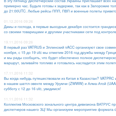
В эту пятницу диспетчерский состав Украины приглашает всех 
примерно час. Будьте готовы к задержке, так как в Запорожие т
до 21:00UTC. Любые рейсы ППП, ПВП и военные полеты приветс
01.12.2016 09:26
Дамы и господа, в первые выходные декабря состоится грандио
со своими товарищами и другими участниками сети под контрол
19.11.2016 09:26
В первый раз VATRUS и Эллинский vACC организуют свое совме
ноября, с 15 до 19 utc мы отметим 2016 год дружбы между Гре
и мы рады сообщить, что будет обеспечено полное диспетчерск
маршрут, заливайте топливо и готовьтесь насладится этим полет
17.11.2016 11:32
Вы когда нибудь путешествовали из Китая в Казахстан? VATPRC 
в нашем шаттл-эвенте между Урумчи (ZWWW) и Алма-Атой (UAAA
субботу с 12 до 16 utc, увидимся!
11.11.2016 11:32
Коллектив Московского зонального центра дивизиона ВАТРУС пр
диспетчеров нашего ЗЦ! Мы организуем мероприятие формата cit