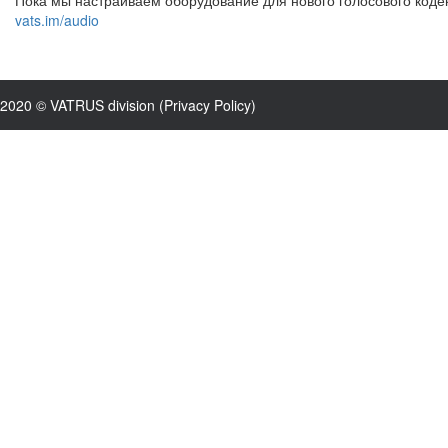
Пока мы настраиваем оборудование для нового голосового коде
vats.im/audio
2020 © VATRUS division (
Privacy Policy
)