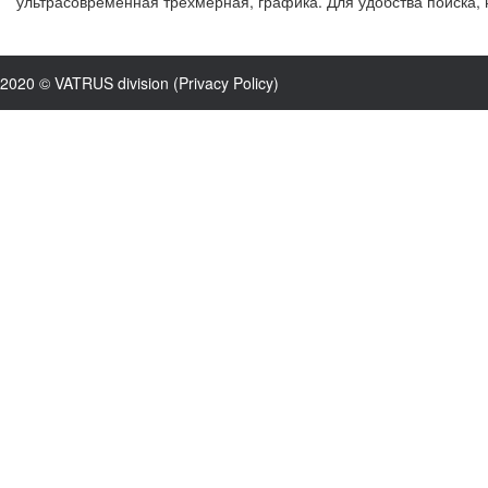
ультрасовременная трехмерная, графика. Для удобства поиска, 
2020 © VATRUS division (
Privacy Policy
)