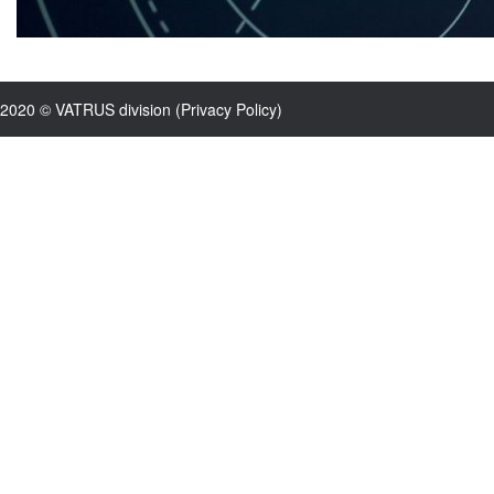
2020 © VATRUS division (
Privacy Policy
)