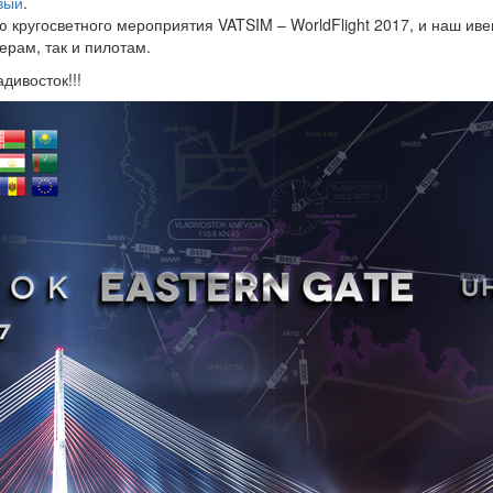
вый
.
ю кругосветного мероприятия VATSIM – WorldFlight 2017, и наш ив
ерам, так и пилотам.
дивосток!!!