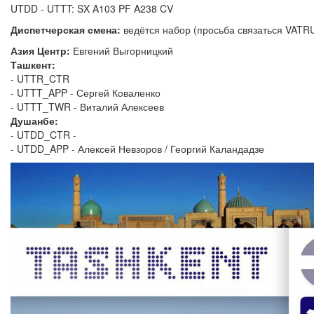
UTDD - UTTT: SX A103 PF A238 CV
Диспетчерская смена:
ведётся набор (просьба связаться VATR
Азия Центр:
Евгений Выгорницкий
Ташкент:
- UTTR_CTR
- UTTT_APP - Сергей Коваленко
- UTTT_TWR - Виталий Алексеев
Душанбе:
- UTDD_CTR -
- UTDD_APP - Алексей Невзоров / Георгий Каландадзе