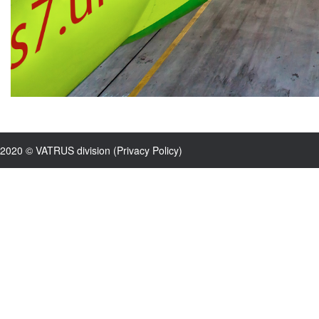
2020 © VATRUS division (
Privacy Policy
)