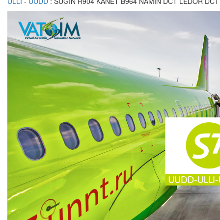
ULLI
-
UUDD
: SUGIN R904 KANET B964 NAMIN DCT LEDOR DC