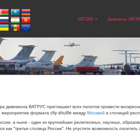
VATSIM
Дивизион VAT
тра дивизиона ВАТРУС приглашает всех пилотов провести воскрес
 мероприятие формата city-shuttle между
Москвой
и столицей респ
оссии, а ныне - один из крупнейших религиозных, научных, образов
ся как "третья столица России". Не упустите возможность посетить