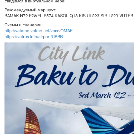
Увидимся в виртуальном небе!
Рекомендуемый маршрут:
BAMAK N72 EGVEL P574 KASOL Q18 KIS UL223 SIR L223 VUTEB
Схемы и сценарии:
http://vatame.vatme.net/vacc/OMAE
https://vatrus.info/airport/UBBB