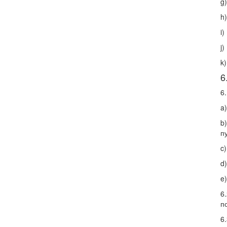
g
h
i
j
k
6
6
a
b
п
c
d
e
6
п
6