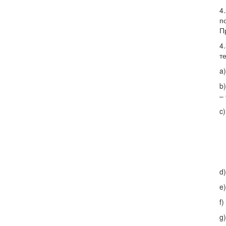
4
п
П
4
т
a
b
–
c
d
e
f
g