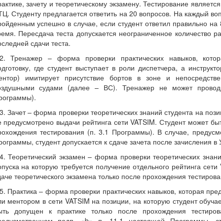
рактике, зачету и теоретическому экзамену. Тестирование являетс
ТЦ. Студенту предлагается ответить на 20 вопросов. На каждый воп
ройденным успешно в случае, если студент ответил правильно на
ремя. Пересдача теста допускается неограниченное количество раз
оследней сдачи теста.
.2. Тренажер – форма проверки практических навыков, кото
одготовку, где студент выступает в роли диспетчера, а инструк
ентор) имитирует присутствие бортов в зоне и непосредств
оздушными судами (далее – ВС). Тренажер не может проводи
рограммы).
.3. Зачет – форма проверки теоретических знаний студента на поз
е предусмотрено выдачи рейтинга сети VATSIM. Студент может быт
рохождения тестирования (п. 3.1 Программы). В случае, предусм
рограммы, студент допускается к сдаче зачета после зачисления в 
.4. Теоретический экзамен – форма проверки теоретических знан
опуска на которую требуется получение отдельного рейтинга сети
даче теоретического экзамена только после прохождения тестирова
.5. Практика – форма проверки практических навыков, которая пре
ли ментором в сети VATSIM на позиции, на которую студент обучае
ыть допущен к практике только после прохождения тестиров
редусмотренном подп. «b» п. 11.1 настоящей Программы, ст