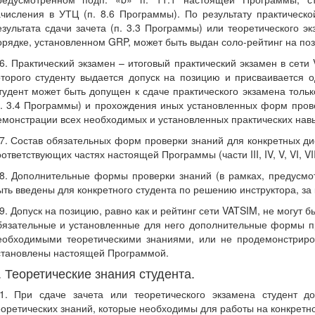
ачисления в УТЦ (п. 8.6 Программы). По результату практическо
езультата сдачи зачета (п. 3.3 Программы) или теоретического эк
орядке, установленном GRP, может быть выдан соло-рейтинг на по
.6. Практический экзамен – итоговый практический экзамен в сети
оторого студенту выдается допуск на позицию и присваивается о
тудент может быть допущен к сдаче практического экзамена тольк
п. 3.4 Программы) и прохождения иных установленных форм прове
емонстрации всех необходимых и установленных практических нав
.7. Состав обязательных форм проверки знаний для конкретных ди
оответствующих частях настоящей Программы (части III, IV, V, VI, V
.8. Дополнительные формы проверки знаний (в рамках, предусмот
ыть введены для конкретного студента по решению инструктора, за 
.9. Допуск на позицию, равно как и рейтинг сети VATSIM, не могут 
бязательные и установленные для него дополнительные формы п
еобходимыми теоретическими знаниями, или не продемонстриров
становлены настоящей Программой.
. Теоретические знания студента.
.1. При сдаче зачета или теоретического экзамена студент 
еоретических знаний, которые необходимы для работы на конкретн