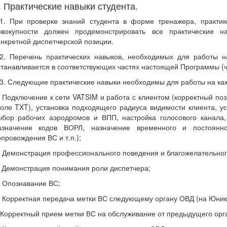
. Практические навыки студента.
.1. При проверке знаний студента в форме тренажера, практик
овокупности должен продемонстрировать все практические 
онкретной диспетчерской позиции.
.2. Перечень практических навыков, необходимых для работы н
станавливается в соответствующих частях настоящей Программы (части
.3. Следующие практические навыки необходимы для работы на ка
) Подключение к сети VATSIM и работа с клиентом (корректный позы
поле TXT), установка подходящего радиуса видимости клиента, ус
ыбор рабочих аэродромов и ВПП, настройка голосового канала,
азначение кодов ВОРЛ, назначение временного и постоянн
опровождения ВС и т.п.);
) Демонстрация профессионального поведения и благожелательног
) Демонстрация понимания роли диспетчера;
) Опознавание ВС;
) Корректная передача метки ВС следующему органу ОВД (на Юник
) Корректный прием метки ВС на обслуживание от предыдущего орг