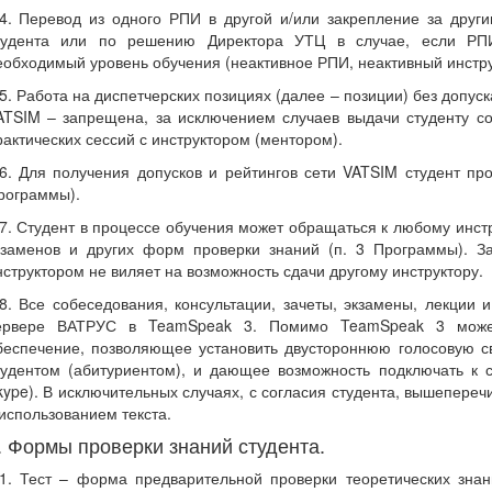
.4. Перевод из одного РПИ в другой и/или закрепление за дру
тудента или по решению Директора УТЦ в случае, если РПИ
еобходимый уровень обучения (неактивное РПИ, неактивный инстру
.5. Работа на диспетчерских позициях (далее – позиции) без допус
ATSIM – запрещена, за исключением случаев выдачи студенту с
рактических сессий с инструктором (ментором).
.6. Для получения допусков и рейтингов сети VATSIM студент пр
рограммы).
.7. Студент в процессе обучения может обращаться к любому инстру
кзаменов и других форм проверки знаний (п. 3 Программы). За
нструктором не виляет на возможность сдачи другому инструктору.
.8. Все собеседования, консультации, зачеты, экзамены, лекции
ервере ВАТРУС в TeamSpeak 3. Помимо TeamSpeak 3 может
беспечение, позволяющее установить двустороннюю голосовую с
тудентом (абитуриентом), и дающее возможность подключать к 
kype). В исключительных случаях, с согласия студента, вышепере
 использованием текста.
. Формы проверки знаний студента.
.1. Тест – форма предварительной проверки теоретических знан