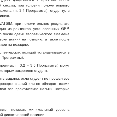
й сессии, при условии положительного
замена (п. 3.4 Программы), студенту, в
зицию.
 VATSIM, при положительном результате
дин из рейтингов, установленных GRP.
о после сдачи теоретического экзамена
рки знаний на позицию, а также после
ыков на позицию.
спетчерских позиций устанавливается в
II Программы).
ренных п. 3.2 – 3.5 Программы) могут
которым закреплен студент.
быть выданы, если студент не прошел все
роверки знаний или не обладает всеми
ал все практические навыки, которые
должен показать минимальный уровень
ой диспетчерской позиции.