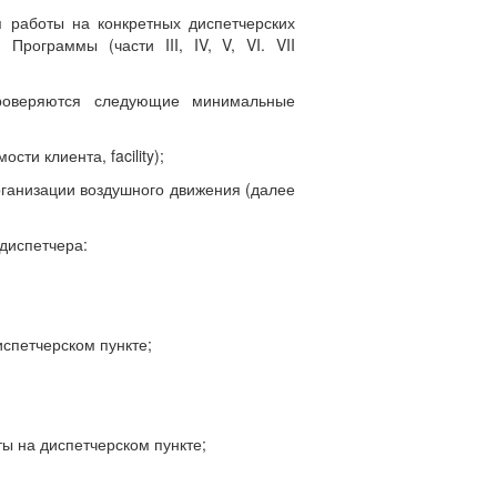
 работы на конкретных диспетчерских
Программы (части III, IV, V, VI. VII
проверяются следующие минимальные
ти клиента, facility);
организации воздушного движения (далее
диспетчера:
спетчерском пункте;
ты на диспетчерском пункте;