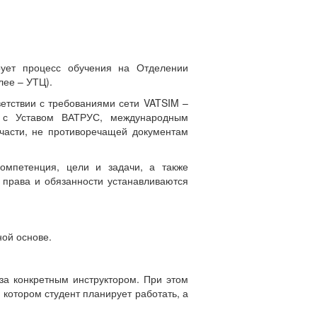
рует процесс обучения на Отделении
лее – УТЦ).
ветствии с требованиями сети VATSIM –
ии с Уставом ВАТРУС, международным
 части, не противоречащей документам
компетенция, цели и задачи, а также
х права и обязанности устанавливаются
ной основе.
за конкретным инструктором. При этом
 котором студент планирует работать, а
.