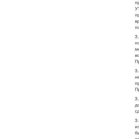
п
У
п
в
п
3
п
м
в
П
3
н
п
П
3
д
с
3
и
б
п