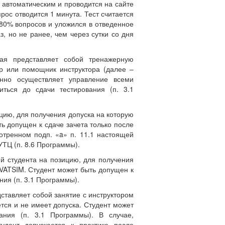
я автоматическим и проводится на сайте
рос отводится 1 минута. Тест считается
 80% вопросов и уложился в отведенное
, но не ранее, чем через сутки со дня
рая представляет собой тренажерную
тор или помощник инструктора (далее –
енно осуществляет управление всеми
ться до сдачи тестирования (п. 3.1
ицию, для получения допуска на которую
ь допущен к сдаче зачета только после
отренном подп. «a» п. 11.1 настоящей
УТЦ (п. 8.6 Программы).
ий студента на позицию, для получения
 VATSIM. Студент может быть допущен к
ния (п. 3.1 Программы).
дставляет собой занятие с инструктором
тся и не имеет допуска. Студент может
ания (п. 3.1 Программы). В случае,
удент допускается к практике после