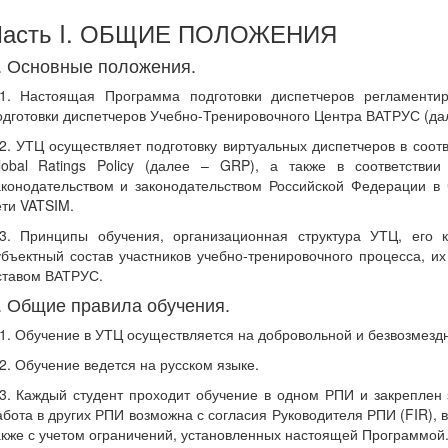
Часть I. ОБЩИЕ ПОЛОЖЕНИЯ
. Основные положения.
.1. Настоящая Программа подготовки диспетчеров регламенти
одготовки диспетчеров Учебно-Тренировочного Центра ВАТРУС (да
.2. УТЦ осуществляет подготовку виртуальных диспетчеров в соот
lobal Ratings Policy (далее – GRP), а также в соответств
аконодательством и законодательством Российской Федерации в
ети VATSIM.
.3. Принципы обучения, организационная структура УТЦ, его 
убъектный состав участников учебно-тренировочного процесса, и
ставом ВАТРУС.
. Общие правила обучения.
.1. Обучение в УТЦ осуществляется на добровольной и безвозмезд
.2. Обучение ведется на русском языке.
.3. Каждый студент проходит обучение в одном РПИ и закреплен 
абота в других РПИ возможна с согласия Руководителя РПИ (FIR), в
акже с учетом ограничений, установленных настоящей Программой