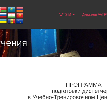
VATSIM
Дивизион VAT
учения
ПРОГРАММА
подготовки диспетче
в Учебно-Тренировочном Це