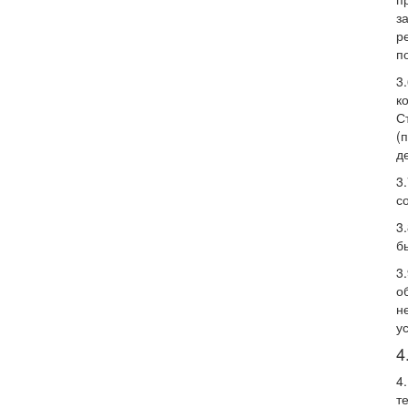
з
р
п
3
к
С
(
д
3
с
3
б
3
о
н
у
4
4
т