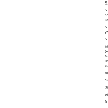
5
5
с
к
5
у
5
a
(
в
н
с
b
c
d
e
f