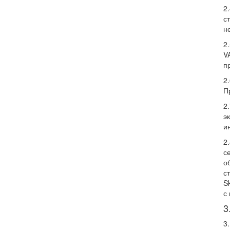
2
с
н
2
V
п
2
П
2
э
и
2
с
о
с
S
с
3
3