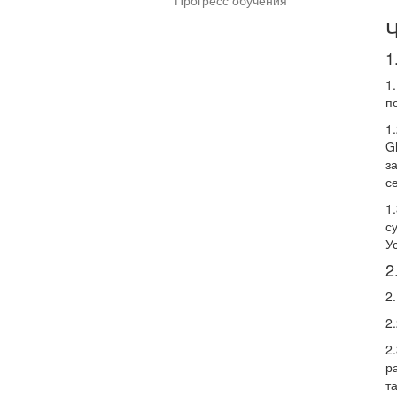
Прогресс обучения
1
1
п
1
G
з
с
1
с
У
2
2
2
2
р
т