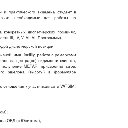
и и практического экзамена студент в
навыки, необходимые для работы на
а конкретных диспетчерских позициях,
 III, IV, V, VI, VII Программы).
ждой диспетчерской позиции:
вной, имя, facility, работа с ремарками
тановка центра(ов) видимости клиента,
 получение METAR, присвоение тэгов,
ого эшелона (высоты) в формуляре
о отношения к участникам сети VATSIM;
ом);
ана ОВД (с Юникома);