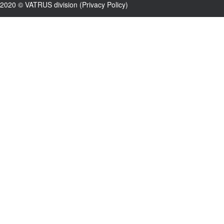
2020 © VATRUS division (
Privacy Policy
)