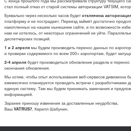
С конца прошлого года мы рассматривали структуру текущего с
стал полный отказ от старой системы авторизации VATSIM, кот
Буквально через несколько часов будет
отключена авторизаци
платформу и не пострадает. Переезд займёт достаточно продол
накопленных на нашем нынешнем сайте, и по возможности избежа
нам ни хотелось, от некоторых ограничений не уйти. Параллел
диспетчерских позиций.
1 и 2 апреля
мы будем производить перенос данных по аэропорт
и проверки содержимого по всем 200+ аэропортам, будет запуще
2-4 апреля
будет производиться обновление раздела и перенос 
окончания обновления.
Мы хотим, чтобы опыт использования веб-сервисов дивизиона б
ежемесячно планируется проводить встречи с разработчиками 
единую систему. Там мы будем принимать замечания и предложе
информацией.
Заранее приношу извинения за доставленные неудобства,
Ваш
VATRUS7
, Кирилл Шабунин.