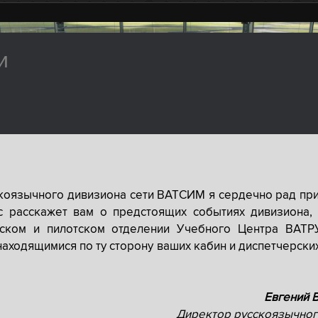
и
скоязычного дивизиона сети ВАТСИМ я сердечно рад при
с расскажет вам о предстоящих событиях дивизиона, 
рском и пилотском отделении Учебного Центра ВАТР
находящимися по ту сторону ваших кабин и диспетчерски
Евгений 
Директор русскоязычног