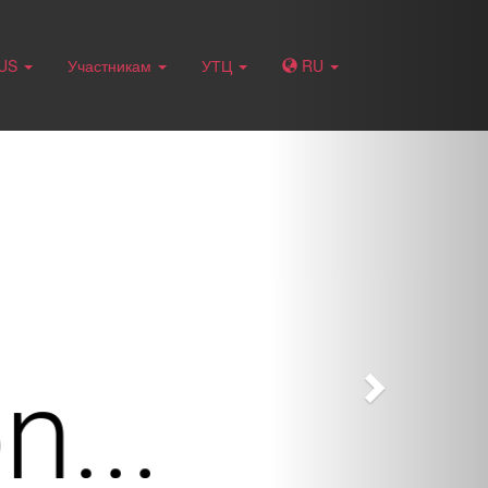
Next
RUS
Участникам
УТЦ
RU