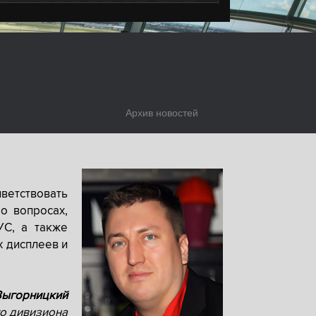
Архив новостей
ветствовать
о вопросах,
УС, а также
х дисплеев и
Выгорницкий
о дивизиона