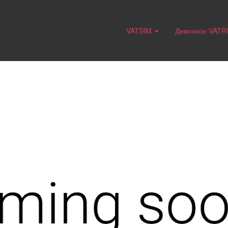
VATSIM
Дивизион VAT