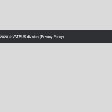
2020 © VATRUS division (
Privacy Policy
)