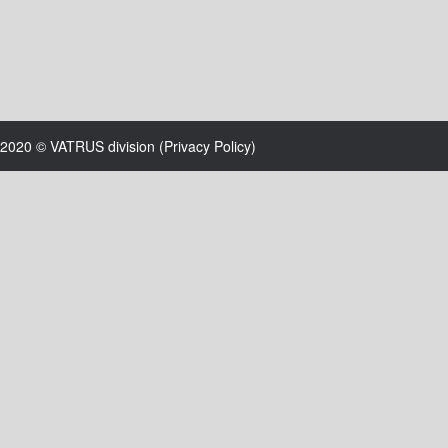
2020 © VATRUS division (
Privacy Policy
)