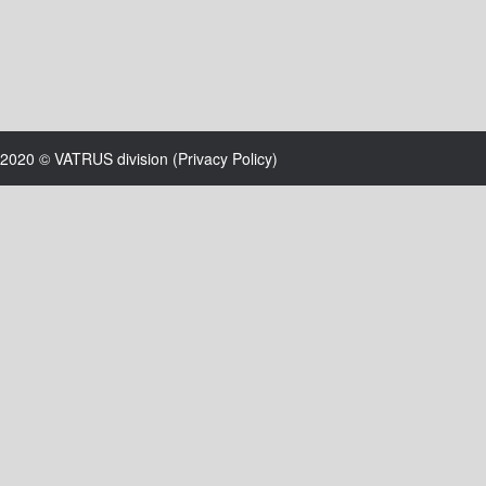
2020 © VATRUS division (
Privacy Policy
)