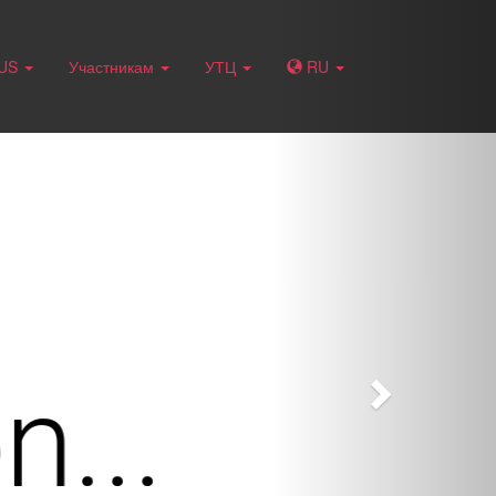
Next
RUS
Участникам
УТЦ
RU