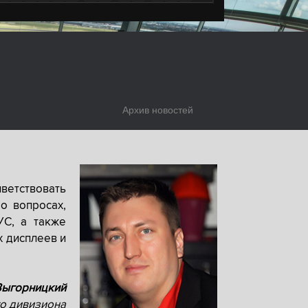
Архив новостей
ветствовать
о вопросах,
УС, а также
х дисплеев и
Выгорницкий
о дивизиона