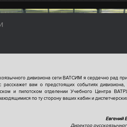
и
скоязычного дивизиона сети ВАТСИМ я сердечно рад при
с расскажет вам о предстоящих событиях дивизиона, 
рском и пилотском отделении Учебного Центра ВАТР
находящимися по ту сторону ваших кабин и диспетчерски
Евгений 
Директор русскоязычног