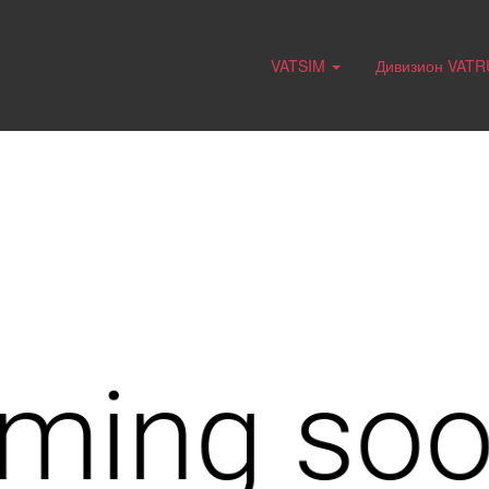
VATSIM
Дивизион VAT