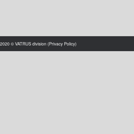
2020 © VATRUS division (
Privacy Policy
)