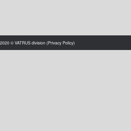
2020 © VATRUS division (
Privacy Policy
)