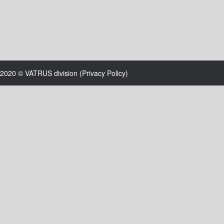
2020 © VATRUS division (
Privacy Policy
)