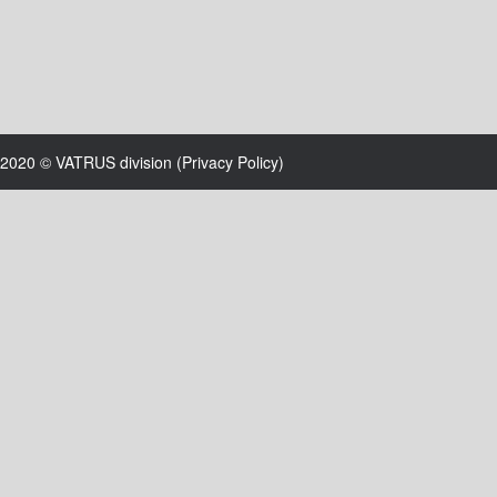
2020 © VATRUS division (
Privacy Policy
)