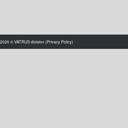
2020 © VATRUS division (
Privacy Policy
)