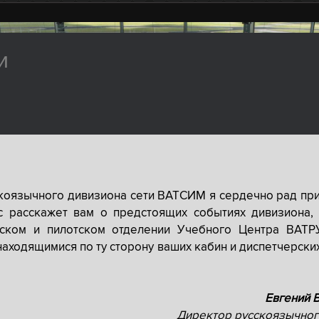
и
скоязычного дивизиона сети ВАТСИМ я сердечно рад при
с расскажет вам о предстоящих событиях дивизиона, 
рском и пилотском отделении Учебного Центра ВАТР
находящимися по ту сторону ваших кабин и диспетчерски
Евгений 
Директор русскоязычног