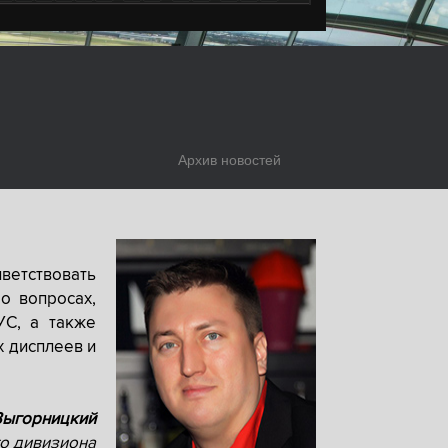
Архив новостей
ветствовать
о вопросах,
УС, а также
х дисплеев и
Выгорницкий
о дивизиона