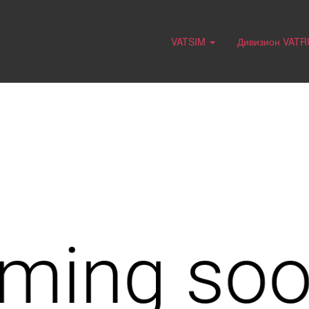
VATSIM
Дивизион VAT