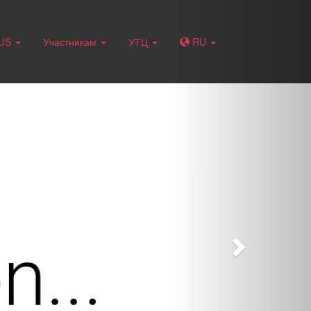
Next
RUS
Участникам
УТЦ
RU