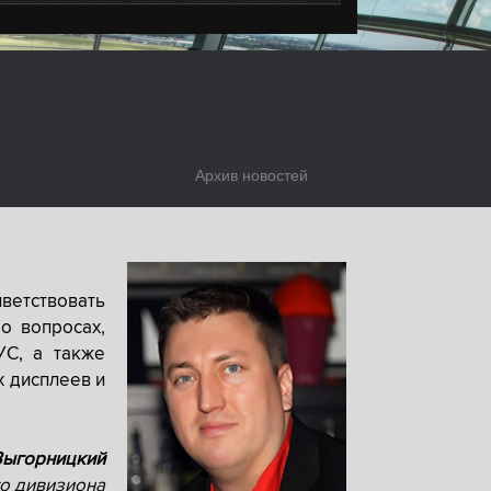
Архив новостей
ветствовать
о вопросах,
УС, а также
х дисплеев и
Выгорницкий
о дивизиона