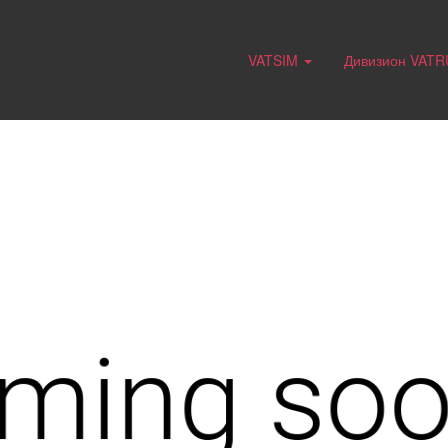
VATSIM
Дивизион VAT