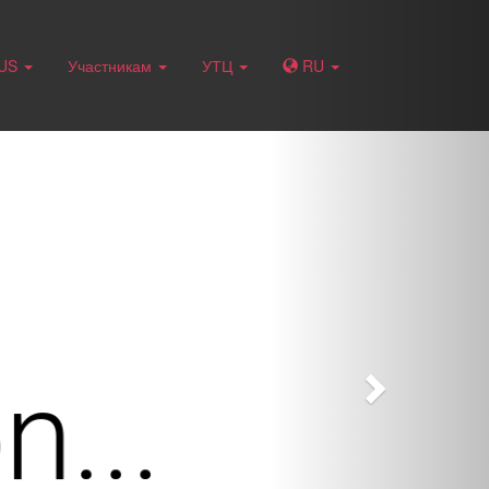
Next
RUS
Участникам
УТЦ
RU