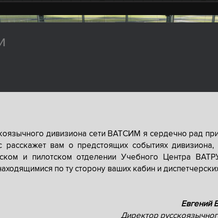
и
скоязычного дивизиона сети ВАТСИМ я сердечно рад при
с расскажет вам о предстоящих событиях дивизиона, 
рском и пилотском отделении Учебного Центра ВАТР
находящимися по ту сторону ваших кабин и диспетчерски
Евгений 
Директор русскоязычног