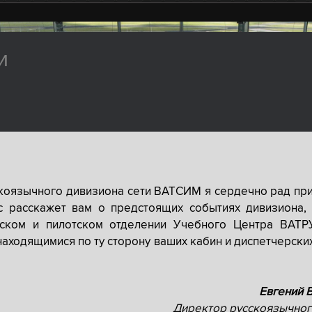
и
скоязычного дивизиона сети ВАТСИМ я сердечно рад при
с расскажет вам о предстоящих событиях дивизиона, 
рском и пилотском отделении Учебного Центра ВАТР
находящимися по ту сторону ваших кабин и диспетчерски
Евгений 
Директор русскоязычног