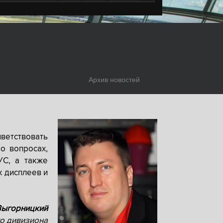
Архив новостей
ветствовать
о вопросах,
УС, а также
х дисплеев и
Выгорницкий
о дивизиона