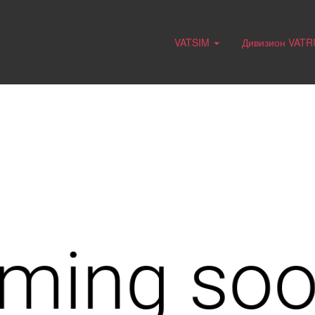
VATSIM
Дивизион VAT