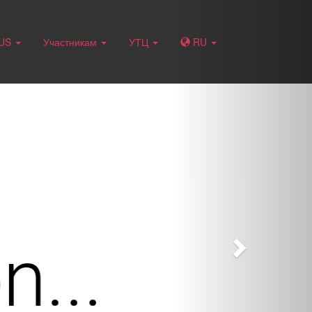
Next
RUS
Участникам
УТЦ
RU