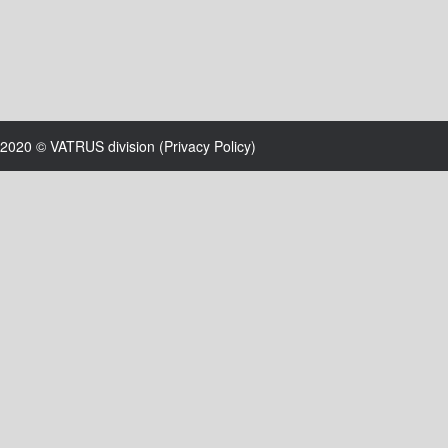
2020 © VATRUS division (
Privacy Policy
)