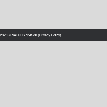
2020 © VATRUS division (
Privacy Policy
)