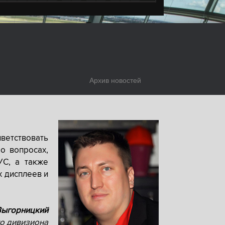
Архив новостей
ветствовать
о вопросах,
УС, а также
х дисплеев и
Выгорницкий
о дивизиона