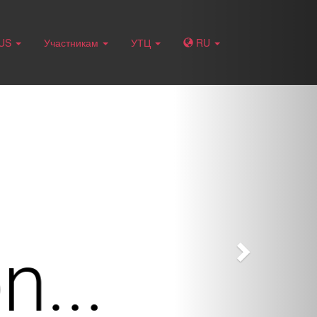
Next
RUS
Участникам
УТЦ
RU