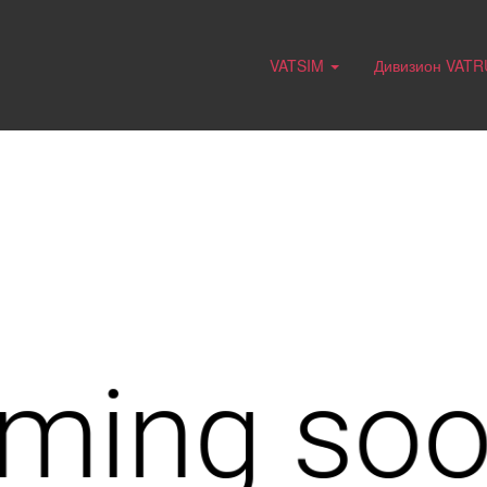
VATSIM
Дивизион VAT