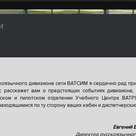
и
скоязычного дивизиона сети ВАТСИМ я сердечно рад при
с расскажет вам о предстоящих событиях дивизиона, 
рском и пилотском отделении Учебного Центра ВАТР
находящимися по ту сторону ваших кабин и диспетчерски
Евгений 
Директор русскоязычног