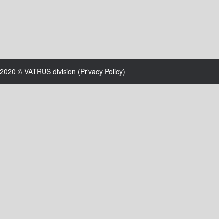
2020 © VATRUS division (
Privacy Policy
)