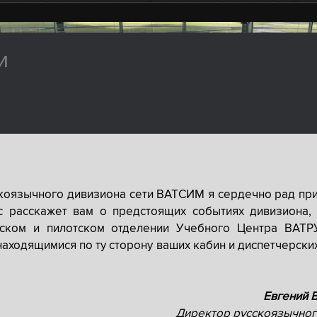
и
скоязычного дивизиона сети ВАТСИМ я сердечно рад при
с расскажет вам о предстоящих событиях дивизиона, 
рском и пилотском отделении Учебного Центра ВАТР
находящимися по ту сторону ваших кабин и диспетчерски
Евгений 
Директор русскоязычног