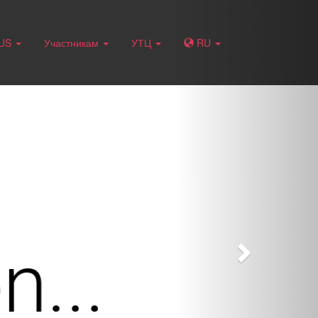
Next
RUS
Участникам
УТЦ
RU