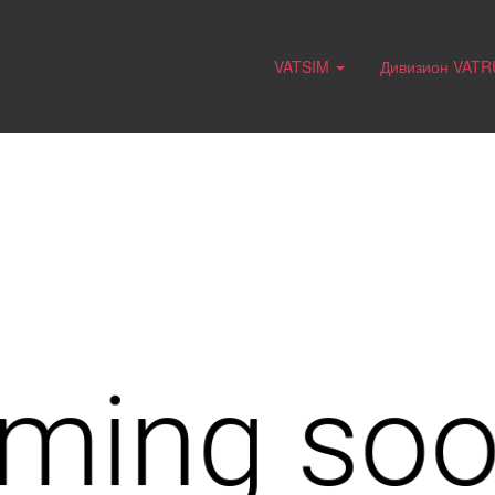
VATSIM
Дивизион VAT