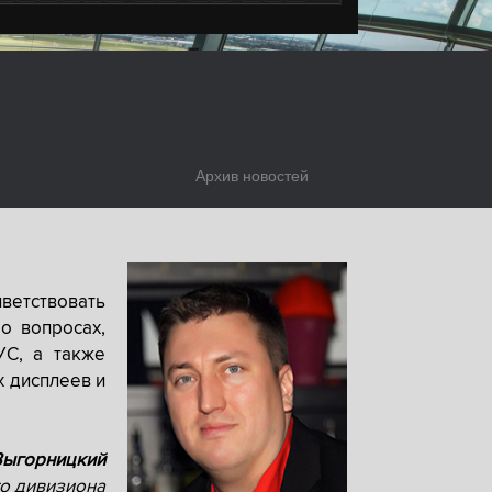
Архив новостей
ветствовать
о вопросах,
УС, а также
х дисплеев и
Выгорницкий
о дивизиона