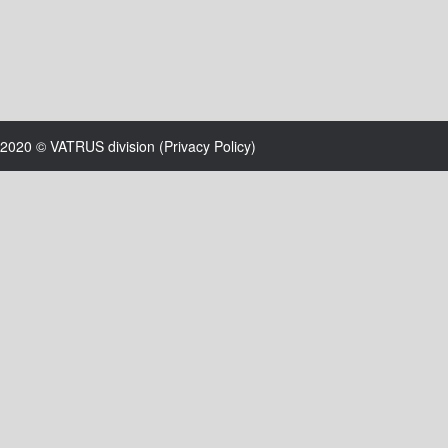
2020 © VATRUS division (
Privacy Policy
)