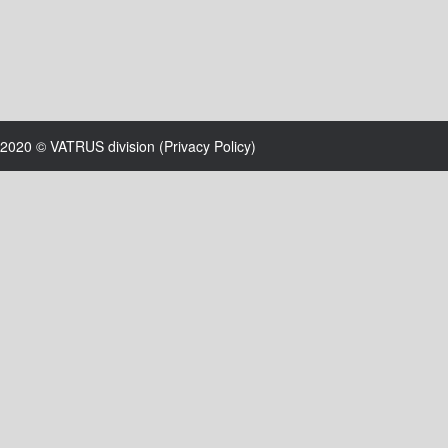
2020 © VATRUS division (
Privacy Policy
)