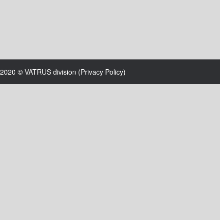
2020 © VATRUS division (
Privacy Policy
)