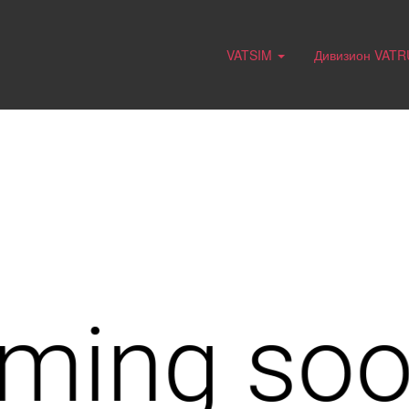
VATSIM
Дивизион VAT