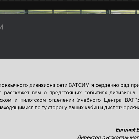
и
скоязычного дивизиона сети ВАТСИМ я сердечно рад при
с расскажет вам о предстоящих событиях дивизиона, 
рском и пилотском отделении Учебного Центра ВАТР
находящимися по ту сторону ваших кабин и диспетчерски
Евгений 
Директор русскоязычног