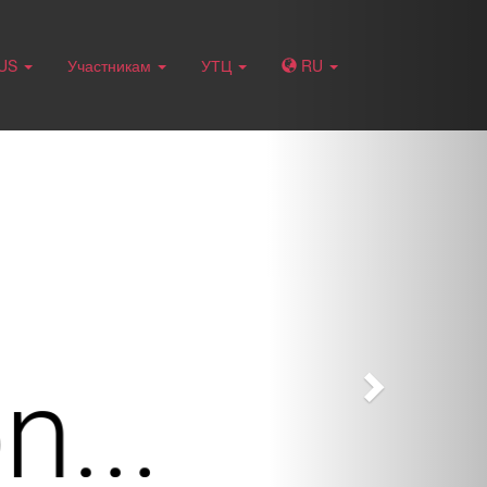
Next
RUS
Участникам
УТЦ
RU