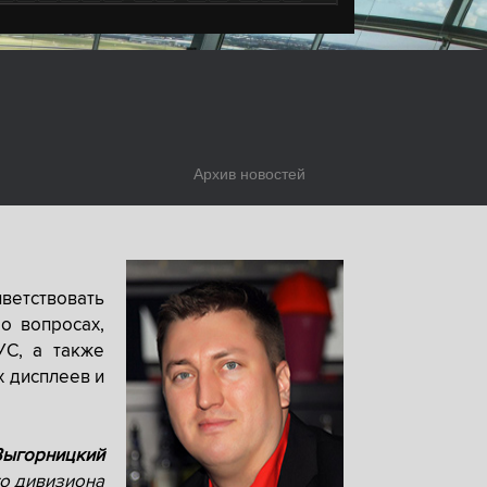
Архив новостей
ветствовать
о вопросах,
УС, а также
х дисплеев и
Выгорницкий
о дивизиона