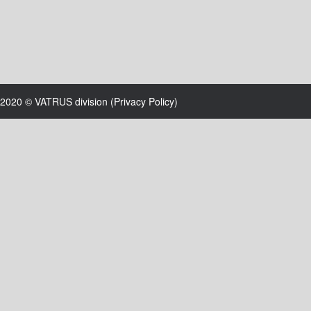
2020 © VATRUS division (
Privacy Policy
)