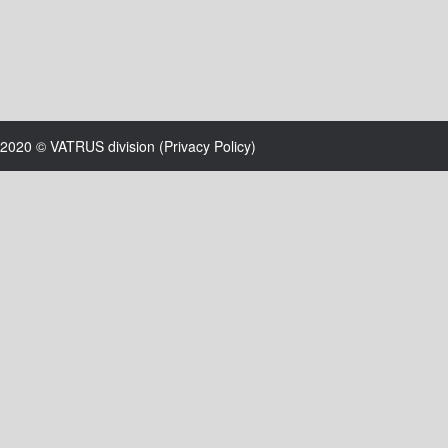
2020 © VATRUS division (
Privacy Policy
)