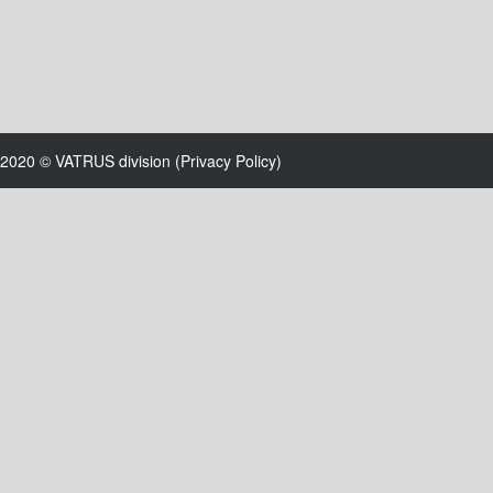
2020 © VATRUS division (
Privacy Policy
)