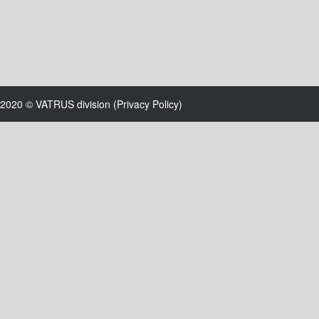
2020 © VATRUS division (
Privacy Policy
)