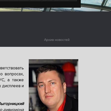
Архив новостей
ветствовать
о вопросах,
УС, а также
х дисплеев и
Выгорницкий
о дивизиона