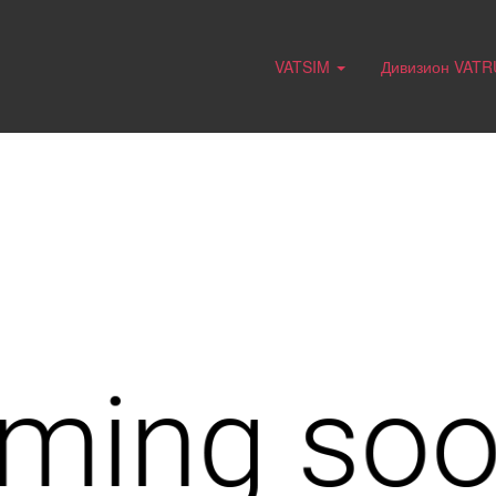
VATSIM
Дивизион VAT