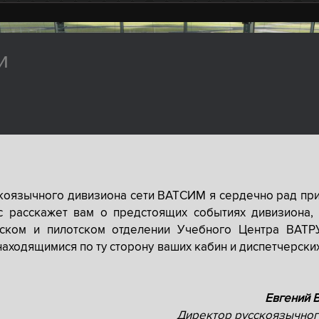
и
скоязычного дивизиона сети ВАТСИМ я сердечно рад при
с расскажет вам о предстоящих событиях дивизиона, 
рском и пилотском отделении Учебного Центра ВАТР
находящимися по ту сторону ваших кабин и диспетчерски
Евгений 
Директор русскоязычног