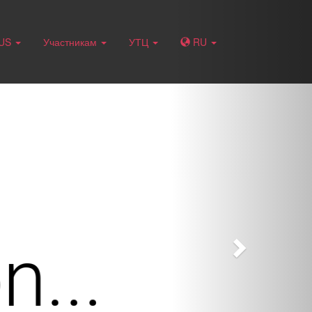
Next
RUS
Участникам
УТЦ
RU