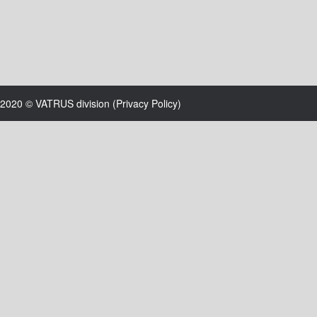
2020 © VATRUS division (
Privacy Policy
)